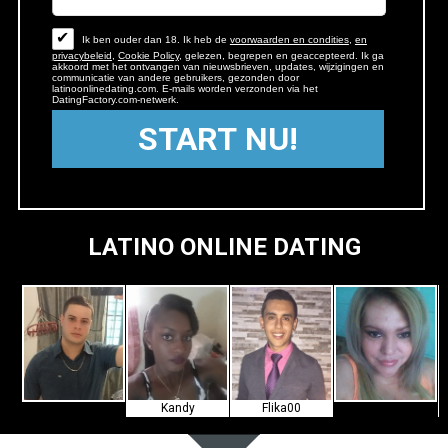
✔
Ik ben ouder dan 18. Ik heb de
voorwaarden en condities
,
en
privacybeleid
,
Cookie Policy
, gelezen, begrepen en geaccepteerd. Ik ga
akkoord met het ontvangen van nieuwsbrieven, updates, wijzigingen en
communicatie van andere gebruikers, gezonden door
latinoonlinedating.com. E-mails worden verzonden via het
DatingFactory.com-netwerk.
LATINO ONLINE DATING
Kandy
Flika00